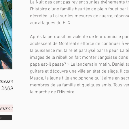
La Nuit des cent pas revient sur les événements t
l’histoire d’une famille heurtée de plein fouet par l
décrétée la Loi sur les mesures de guerre, répo
aux attaques du FLQ.
Après la perquisition violente de leur domicile par 
adolescent de Montréal s’efforce de continuer à v
la puissance militaire et paralysé par la peur. La 
images de la rébellion fait monter l’angoisse dans
papa est-il passé? » Le lendemain matin, Daniel s
guitare et découvre une ville en état de siège. Il co
Maude, la jeune fille anglophone qu’il aime en secr
unesse
membres de sa famille et quelques amis. Tous verr
2009
la marche de l’Histoire.
eurs :
e