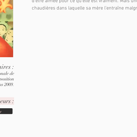
d’être aimée pour ce qu’elle est vraiment. Mais un
chaudières dans laquelle sa mère l’entraîne malgr
aires :
onale de
position
s 2009.
eurs :
e